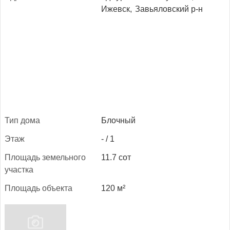
Ижевск,
Завьяловский р-н
Тип до­ма
Блочный
Этаж
- / 1
Пло­щадь зе­мель­но­го
11.7 сот
учас­тка
Пло­щадь объ­ек­та
120 м²