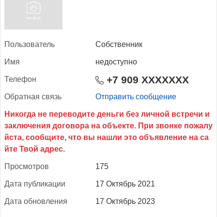
Поль­зо­ватель
Собственник
Имя
недоступно
+7 909 XXXXXXX
Те­лефон
Об­ратная связь
Отправить сообщение
Прос­мотров
175
Да­та пуб­ли­кации
17 Октябрь 2021
Да­та об­новле­ния
17 Октябрь 2023