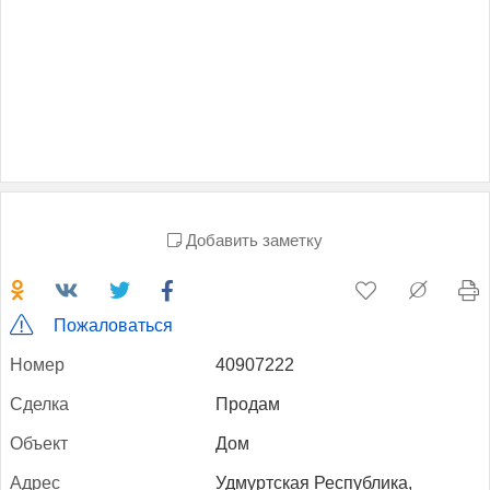
Добавить заметку
Пожаловаться
Но­мер
40907222
Сдел­ка
Продам
Объ­ект
Дом
Ад­рес
Удмуртская Республика,