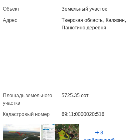
Объ­ект
Земельный участок
Ад­рес
Тверская область,
Калязин,
Панютино деревня
Пло­щадь зе­мель­но­го
5725.35 сот
учас­тка
Ка­дас­тро­вый но­мер
69:11:0000020:516
8