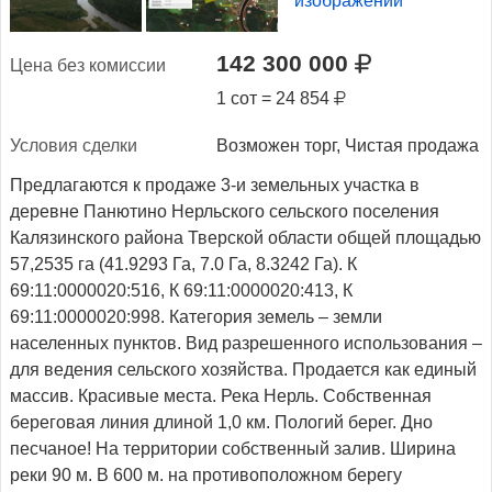
изображений
142 300 000
Це­на без ко­мис­сии
1 сот = 24 854
Ус­ло­вия сдел­ки
Возможен торг, Чистая продажа
Предлагаются к продаже 3-и земельных участка в
деревне Панютино Нерльского сельского поселения
Калязинского района Тверской области общей площадью
57,2535 га (41.9293 Га, 7.0 Га, 8.3242 Га). К
69:11:0000020:516, К 69:11:0000020:413, К
69:11:0000020:998. Категория земель – земли
населенных пунктов. Вид разрешенного использования –
для ведения сельского хозяйства. Продается как единый
массив. Красивые места. Река Нерль. Собственная
береговая линия длиной 1,0 км. Пологий берег. Дно
песчаное! На территории собственный залив. Ширина
реки 90 м. В 600 м. на противоположном берегу