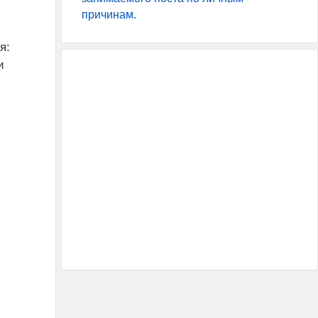
причинам.
я:
и