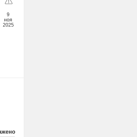
9
ноя
2025
ажено