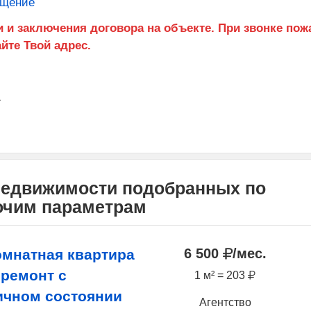
бщение
1
недвижимости подобранных по
рочим параметрам
6 500
/мес.
омнатная квартира
 ремонт с
1 м² = 203
ичном состоянии
Агентство