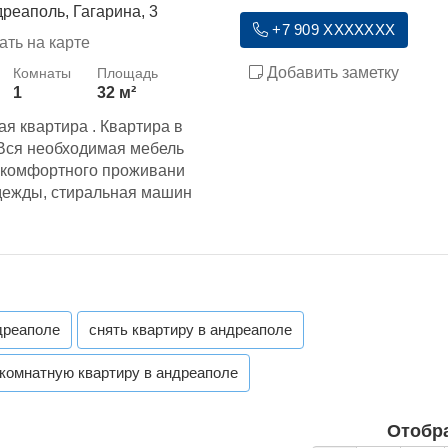
дреаполь, Гагарина, 3
+7 909 XXXXXXX
ать на карте
Добавить заметку
1
32 м²
я квартира . Квартира в
 Вся необходимая мебель
о комфортного проживани
одежды, стиральная машин
дреаполе
снять квартиру в андреаполе
 комнатную квартиру в андреаполе
Отобр