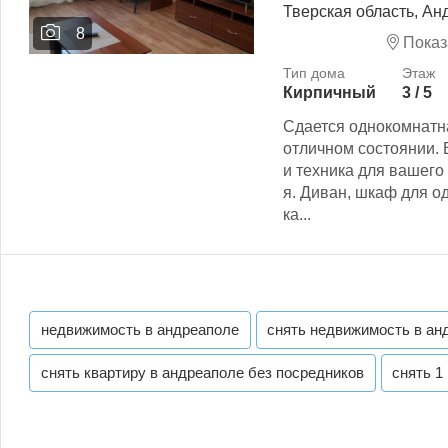
Тверская область, Ан
8
Показ
Кирпичный
3 / 5
Сдается однокомнатна
отличном состоянии.
и техника для вашег
я. Диван, шкаф для 
ка...
недвижимость в андреаполе
снять недвижимость в ан
снять квартиру в андреаполе без посредников
снять 1