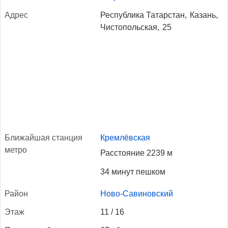
Ад­рес
Республика Татарстан,
Казань,
Чистопольская,
25
Бли­жай­шая стан­ция
Кремлёвская
мет­ро
Расстояние 2239 м
34 минут пешком
Рай­он
Ново-Савиновский
Этаж
11 / 16