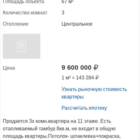
Пло­щадь объ­ек­та
67 м²
Ко­личес­тво ком­нат
3
Отоп­ле­ние
Центральное
9 600 000
Це­на
1 м² = 143 284
Узнать рыночную стоимость
квартиры
Рассчитать ипотеку
Продается 3х комн.квартира на 11 этаже. Есть
отапливаемый тамбур 8кв.м, не входит в общую
площадь квартиры.Потолок- шпаклевка+покраска,