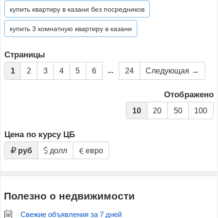
купить квартиру в казани без посредников
купить 3 комнатную квартиру в казани
Страницы
...
1
2
3
4
5
6
24
Следующая →
Отображено
10
20
50
100
Цена по курсу ЦБ
руб
долл
евро
Полезно о недвижимости
Свежие объявления за 7 дней