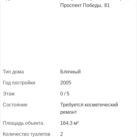
Проспект Победы,
81
Тип до­ма
Блочный
Год пос­трой­ки
2005
Этаж
0 / 5
Сос­то­яние
Требуется косметический
ремонт
Пло­щадь объ­ек­та
164.3 м²
Ко­личес­тво ту­але­тов
2