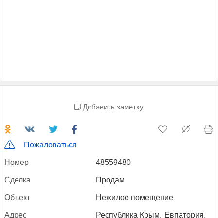
Добавить заметку
Пожаловаться
Но­мер
48559480
Сдел­ка
Продам
Объ­ект
Нежилое помещение
Ад­рес
Республика Крым,
Евпатория,