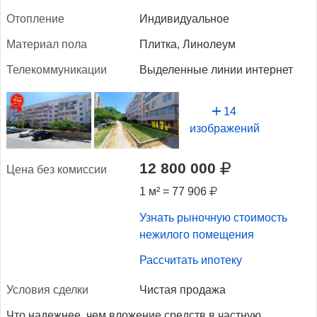
Отоп­ле­ние
Индивидуальное
Ма­тери­ал по­ла
Плитка, Линолеум
Те­леком­му­ника­ции
Выделенные линии интернет
14
изображений
12 800 000
Це­на без ко­мис­сии
1 м² = 77 906
Узнать рыночную стоимость
нежилого помещения
Рассчитать ипотеку
Ус­ло­вия сдел­ки
Чистая продажа
Что надежнее, чем вложение средств в частную