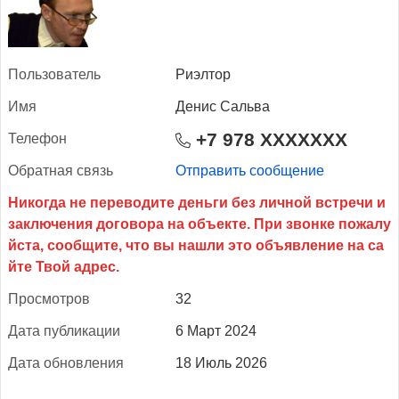
Поль­зо­ватель
Риэлтор
Имя
Денис Сальва
+7 978 XXXXXXX
Те­лефон
Об­ратная связь
Отправить сообщение
Прос­мотров
32
Да­та пуб­ли­кации
6 Март 2024
Да­та об­новле­ния
18 Июль 2026