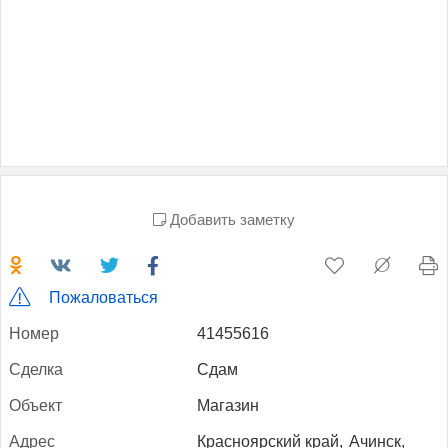
Добавить заметку
Пожаловаться
Но­мер
41455616
Сдел­ка
Сдам
Объ­ект
Магазин
Ад­рес
Красноярский край,
Ачинск,