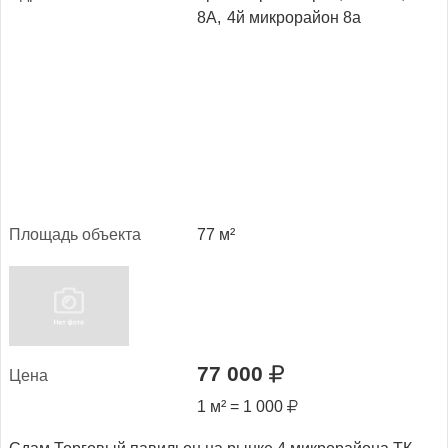
8А,
4й микрорайон 8а
Пло­щадь объ­ек­та
77 м²
77 000
Це­на
1 м² = 1 000