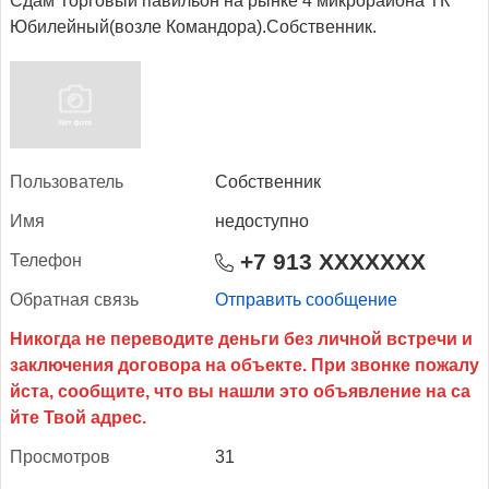
Сдам Торговый павильон на рынке 4 микрорайона ТК
Юбилейный(возле Командора).Собственник.
Поль­зо­ватель
Собственник
Имя
недоступно
+7 913 XXXXXXX
Те­лефон
Об­ратная связь
Отправить сообщение
Прос­мотров
31