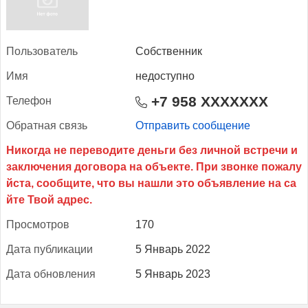
Поль­зо­ватель
Собственник
Имя
недоступно
+7 958 XXXXXXX
Те­лефон
Об­ратная связь
Отправить сообщение
Прос­мотров
170
Да­та пуб­ли­кации
5 Январь 2022
Да­та об­новле­ния
5 Январь 2023