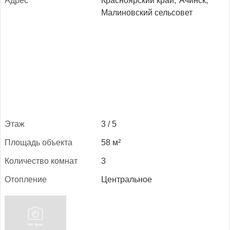
Ад­рес
Красноярский край,
Ачинск,
Малиновский сельсовет
Этаж
3 / 5
Пло­щадь объ­ек­та
58 м²
Ко­личес­тво ком­нат
3
Отоп­ле­ние
Центральное