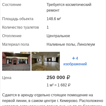
Сос­то­яние
Требуется косметический
ремонт
Пло­щадь объ­ек­та
148.6 м²
Ко­личес­тво ту­але­тов
1
Отоп­ле­ние
Центральное
Ма­тери­ал по­ла
Наливные полы, Линолеум
4
изображений
250 000
Це­на
1 м² = 1 682
Сдается в аренду отдельно стоящее помещение на
первой линии, в самом центре г. Кемерово. Расположено