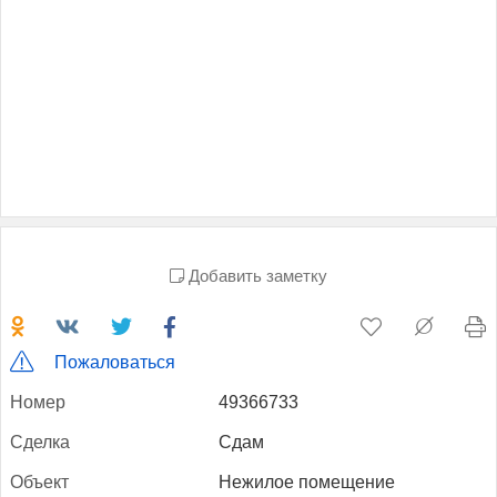
Добавить заметку
Пожаловаться
Но­мер
49366733
Сдел­ка
Сдам
Объ­ект
Нежилое помещение