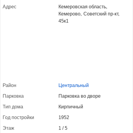
Ад­рес
Кемеровская область,
Кемерово,
Советский пр-кт,
45к1
Рай­он
Центральный
Пар­ковка
Парковка во дворе
Тип до­ма
Кирпичный
Год пос­трой­ки
1952
Этаж
1 / 5