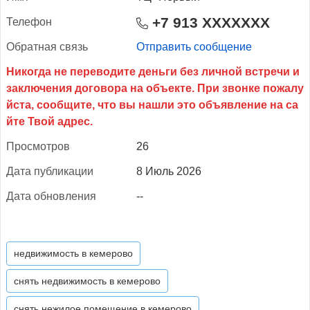
+7 913 XXXXXXX
Те­лефон
Об­ратная связь
Отправить сообщение
Прос­мотров
26
Да­та пуб­ли­кации
8 Июль 2026
Да­та об­новле­ния
--
недвижимость в кемерово
снять недвижимость в кемерово
снять нежилое помещение в кемерово