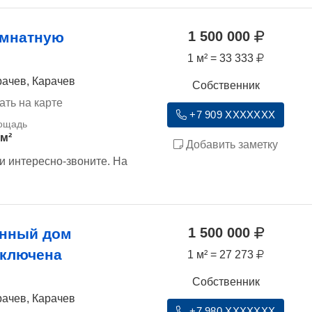
1 500 000
омнатную
1 м² = 33 333
рачев, Карачев
Собственник
ать на карте
+7 909 XXXXXXX
 м²
Добавить заметку
и интересно-звоните. На
1 500 000
янный дом
дключена
1 м² = 27 273
Собственник
рачев, Карачев
+7 980 XXXXXXX