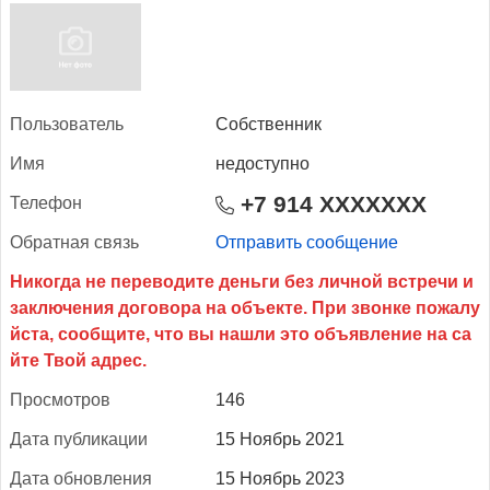
Поль­зо­ватель
Собственник
Имя
недоступно
+7 914 XXXXXXX
Те­лефон
Об­ратная связь
Отправить сообщение
Прос­мотров
146
Да­та пуб­ли­кации
15 Ноябрь 2021
Да­та об­новле­ния
15 Ноябрь 2023