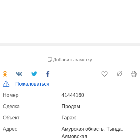
Добавить заметку
Пожаловаться
Но­мер
41444160
Сдел­ка
Продам
Объ­ект
Гараж
Ад­рес
Амурская область,
Тында,
Аямовская