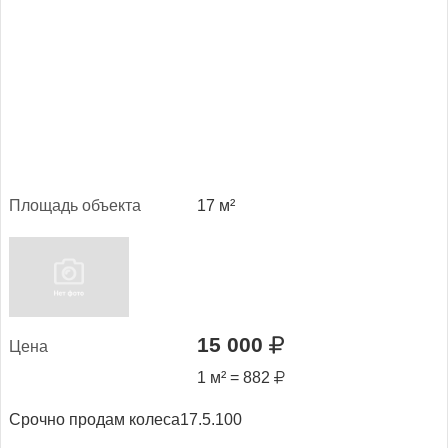
Пло­щадь объ­ек­та
17 м²
15 000
Це­на
1 м² = 882
Срочно продам колеса17.5.100