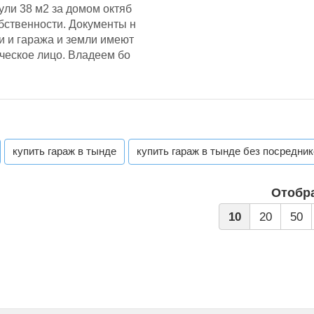
ли 38 м2 за домом октяб
обственности. Документы н
и и гаража и земли имеют
ческое лицо. Владеем бо
купить гараж в тынде
купить гараж в тынде без посредник
Отобр
10
20
50