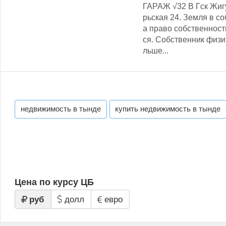
ГАРАЖ √32 В Гск Жигу
рьская 24. Земля в с
а право собственност
ся. Собственник физи
льше...
недвижимость в тынде
купить недвижимость в тынде
Цена по курсу ЦБ
руб
долл
евро