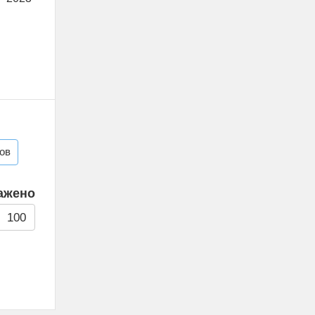
ов
ажено
100