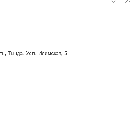
ть,
Тында,
Усть-Илимская,
5