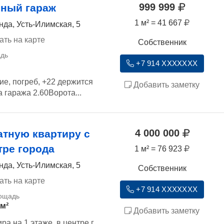
999 999
ный гараж
1 м² = 41 667
нда, Усть-Илимская, 5
ать на карте
Собственник
+7 914 XXXXXXX
е, погреб, +22 держится
Добавить заметку
а гаража 2.60Ворота...
4 000 000
атную квартиру с
тре города
1 м² = 76 923
нда, Усть-Илимская, 5
Собственник
ать на карте
+7 914 XXXXXXX
 м²
Добавить заметку
а на 1 этаже, в центре г