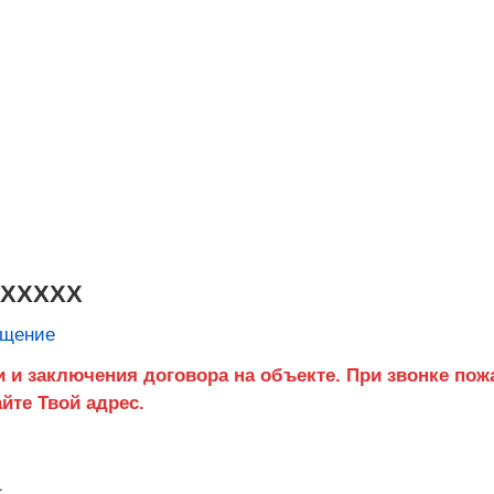
XXXXXX
бщение
1