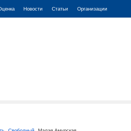
Оценка
Новости
Cтатьи
Организации
ть
,
Свободный
,
Малая Амурская