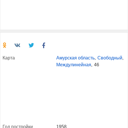
Кар­та
Амурская область
,
Свободный
,
Междулинейная
,
46
Год пос­трой­ки
1958