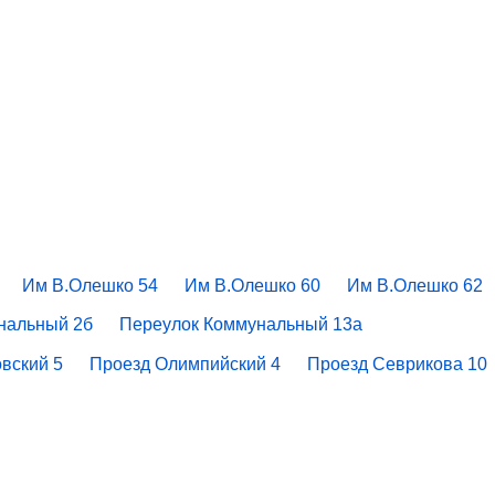
Им В.Олешко 54
Им В.Олешко 60
Им В.Олешко 62
нальный 2б
Переулок Коммунальный 13а
вский 5
Проезд Олимпийский 4
Проезд Севрикова 10