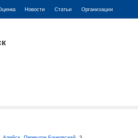
Оценка
Новости
Cтатьи
Организации
ск
,
Алейск
,
Переулок Банковский
,
3