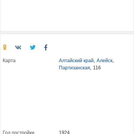
Кар­та
Алтайский край
,
Алейск
,
Партизанская
,
116
Год пос­трой­ки
1924