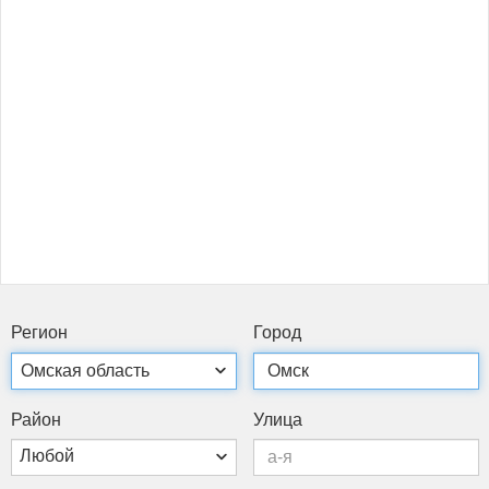
Ре­ги­он
Го­род
Рай­он
Ули­ца
Любой