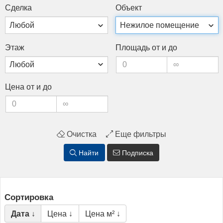
Сдел­ка
Объ­ект
Этаж
Пло­щадь от и до
Це­на от и до
Очистка
Еще фильтры
Найти
Подписка
Сортировка
Дата ↓
Цена ↓
Цена м² ↓