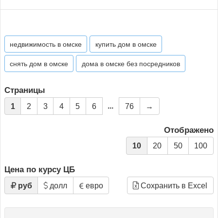
недвижимость в омске
купить дом в омске
снять дом в омске
дома в омске без посредников
Страницы
...
1
2
3
4
5
6
76
→
Отображено
10
20
50
100
Цена по курсу ЦБ
руб
долл
евро
Сохранить в Excel