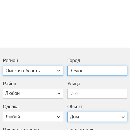
Ре­ги­он
Го­род
Рай­он
Ули­ца
Любой
Сдел­ка
Объ­ект
Пло­щадь от и до
Це­на от и до