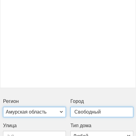
Ре­ги­он
Го­род
Ули­ца
Тип до­ма