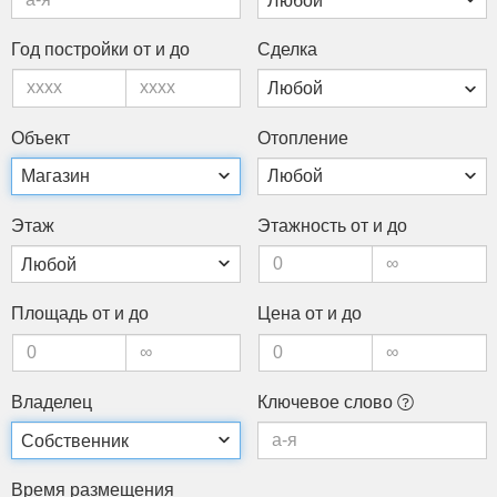
Год пос­трой­ки от и до
Сдел­ка
Объ­ект
Ото­пле­ние
Этаж
Этаж­ность от и до
Пло­щадь от и до
Це­на от и до
Вла­делец
Клю­чевое сло­во
Вре­мя раз­ме­щения