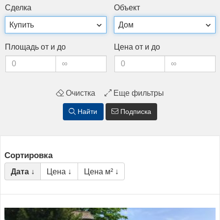
Сдел­ка
Объ­ект
Пло­щадь от и до
Це­на от и до
Очистка
Еще фильтры
Найти
Подписка
Сортировка
Дата ↓
Цена ↓
Цена м² ↓