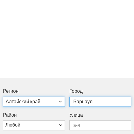
Ре­ги­он
Го­род
Рай­он
Ули­ца
Любой