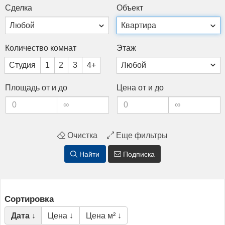
Сдел­ка
Объ­ект
Ко­личес­тво ком­нат
Этаж
Студия
1
2
3
4+
Пло­щадь от и до
Це­на от и до
Очистка
Еще фильтры
Найти
Подписка
Сортировка
Дата ↓
Цена ↓
Цена м² ↓