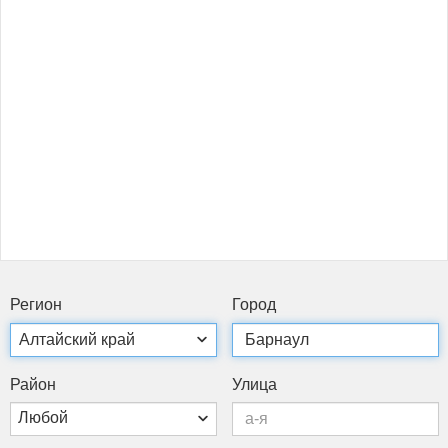
Ре­ги­он
Го­род
Рай­он
Ули­ца
Любой