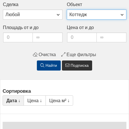
Сдел­ка
Объ­ект
Пло­щадь от и до
Це­на от и до
Очистка
Еще фильтры
Найти
Подписка
Сортировка
Дата ↓
Цена ↓
Цена м² ↓