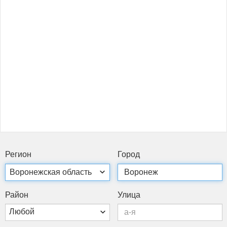
Ре­ги­он
Го­род
Рай­он
Ули­ца
Любой