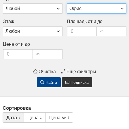
Этаж
Пло­щадь от и до
Це­на от и до
Очистка
Еще фильтры
Найти
Подписка
Сортировка
Дата ↓
Цена ↓
Цена м² ↓