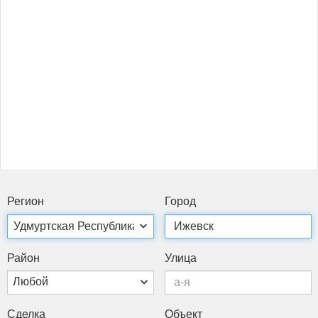
Ре­ги­он
Го­род
Рай­он
Ули­ца
Любой
Сдел­ка
Объ­ект