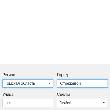
Ре­ги­он
Го­род
Ули­ца
Сдел­ка