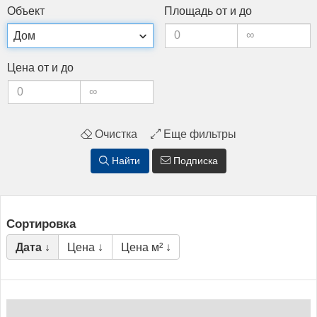
Объ­ект
Пло­щадь от и до
Це­на от и до
Очистка
Еще фильтры
Найти
Подписка
Сортировка
Дата ↓
Цена ↓
Цена м² ↓