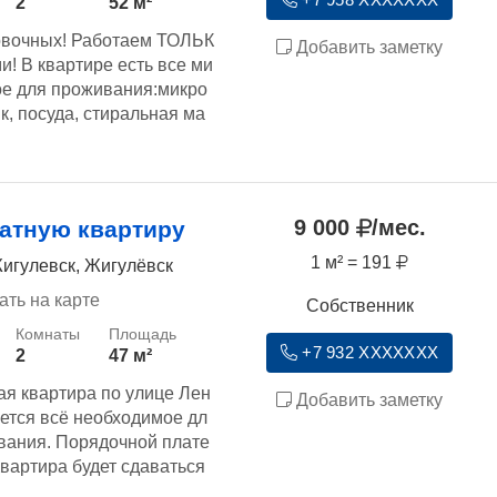
+7 958 XXXXXXX
2
52 м²
овочных! Работаем ТОЛЬК
Добавить заметку
! В квартире есть все ми
е для проживания:микро
к, посуда, стиральная ма
9 000
/мес.
атную квартиру
1 м² = 191
игулевск, Жигулёвск
ать на карте
Собственник
+7 932 XXXXXXX
2
47 м²
ая квартира по улице Лен
Добавить заметку
ется всё необходимое дл
вания. Порядочной плате
вартира будет сдаваться