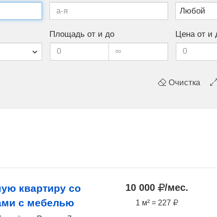
Площадь от и до
Цена от и 
Очистка
10 000
/мес.
ную квартиру со
ами с мебелью
1 м² = 227