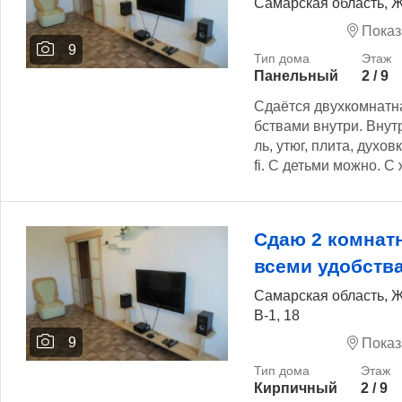
Самарская область, Ж
Показ
9
Панельный
2 / 9
Сдаётся двухкомнатна
бствами внутри. Вну
ль, утюг, плита, духовк
fi. С детьми можно. С
Сдаю 2 комнат
всеми удобств
Самарская область, 
В-1, 18
9
Показ
Кирпичный
2 / 9