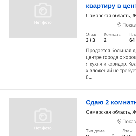
квартиру в цен
Самарская область, Ж
Показ
3 / 3
2
64
Продается большая д
центре города с хор
я кухня и коридор. К
х вложений не требуе
8...
Сдаю 2 комнат
Самарская область, Ж
Показ