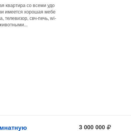
я квартира со всеми удо
три имеется хорошая мебе
а, телевизор, свч-печь, wi-
 животными...
3 000 000
омнатную