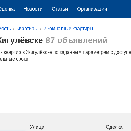
Оценка
Новости
Cтатьи
Организации
мость
Квартиры
2 комнатные квартиры
Жигулёвске
87 объявлений
 квартир в Жигулёвске по заданным параметрам c доступн
альные сроки.
Улица
Сделка