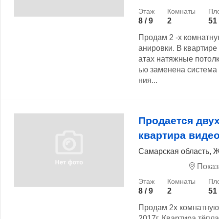
8 / 9
2
51
Продам 2 -х комнатну
анировки. В квартире
атах натяжные потолк
ью заменена система
ния...
Продается дву
квартира виде
Самарская область, Ж
Показ
8 / 9
2
51
Продам 2х комнатную 
2017г. Квартира тёпла