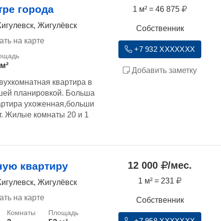
тре города
1 м² = 46 875
игулевск, Жигулёвск
Собственник
ать на карте
+7 932 XXXXXXX
 м²
Добавить заметку
вухкомнатная квартира в
ошей планировкой. Больша
вартира ухоженная,больши
т. Жилые комнаты 20 и 1
12 000
/мес.
ную квартиру
1 м² = 231
игулевск, Жигулёвск
ать на карте
Собственник