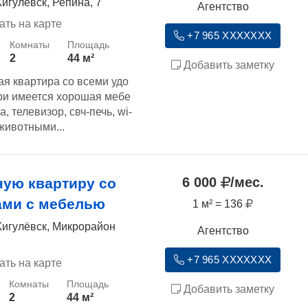
игулёвск, Репина, 7
Агентство
ать на карте
+7 965 XXXXXXX
2
44 м²
Добавить заметку
я квартира со всеми удо
три имеется хорошая мебе
а, телевизор, свч-печь, wi-
 животными...
6 000
/мес.
ную квартиру со
ами с мебелью
1 м² = 136
Жигулёвск, Микрорайон
Агентство
+7 965 XXXXXXX
ать на карте
Добавить заметку
2
44 м²