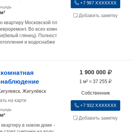
+7 987 XXXXXXX
 м²
Добавить заметку
ю квартиру Московской пл
 евроремонт. Во всех комн
и(белый глянец). Полност
 отопления и водоснабже
1 900 000
хкомнатная
онаблюдение
1 м² = 37 255
игулевск, Жигулёвск
Собственник
ать на карте
+7 932 XXXXXXX
 м²
Добавить заметку
квартиру в новом доме -
я,стоят счетчики на воду,