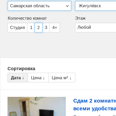
Количество комнат
Этаж
Студия
1
2
3
4+
Сортировка
Дата ↓
Цена ↓
Цена м² ↓
Сдам 2 комнат
всеми удобств