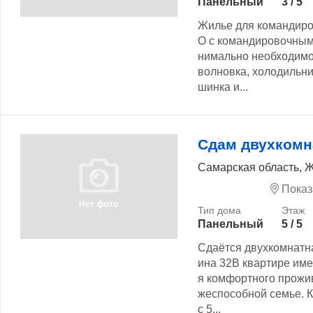
Панельный
3 / 5
Жилье для командир
О с командировочными
нимально необходимо
волновка, холодильни
шинка и...
Сдам двухкомн
Самарская область, Ж
Показ
Панельный
5 / 5
Сдаётся двухкомнатн
ина 32В квартире име
я комфортного прожи
жеспособной семье. К
с 5...