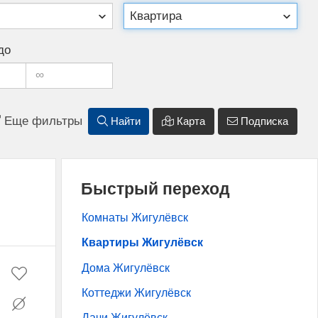
до
Еще фильтры
Найти
Карта
Подписка
Быстрый переход
Комнаты Жигулёвск
Квартиры Жигулёвск
Дома Жигулёвск
Коттеджи Жигулёвск
Дачи Жигулёвск