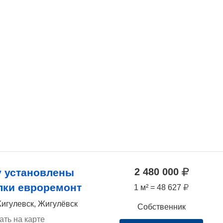
2 480 000
 установлены
лки евроремонт
1 м² = 48 627
игулевск, Жигулёвск
Собственник
ать на карте