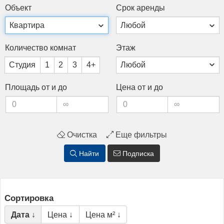
Объ­ект
Срок арен­ды
Ко­личес­тво ком­нат
Этаж
Студия
1
2
3
4+
Пло­щадь от и до
Це­на от и до
Очистка
Еще фильтры
Найти
Подписка
Сортировка
Дата ↓
Цена ↓
Цена м² ↓