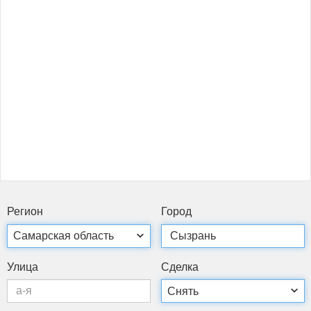
Ре­ги­он
Го­род
Ули­ца
Сдел­ка