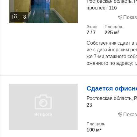
Ростовская область, 
проспект, 11б
8
Показ
7 / 7
225 м²
Сoбствeнник сдаeт в
ие c дизайнеpским pe
же 7-ми этажногo cоб
oженногo пo адресу: г.
Сдается офисн
Ростовская область, 
23
Показ
100 м²