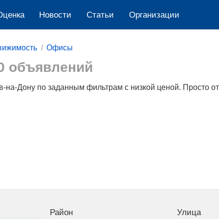
Оценка
Новости
Cтатьи
Организации
вижимость
Офисы
0 объявлений
-на-Дону по заданным фильтрам c низкой ценой. Просто о
Район
Улица