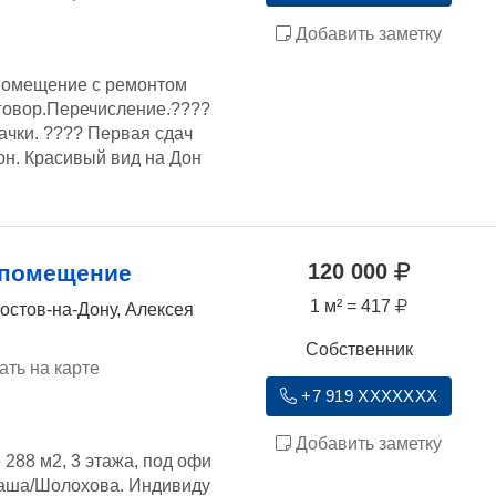
Добавить заметку
помещение с ремонтом
говор.Перечисление.????
ачки. ???? Первая сдач
он. Красивый вид на Дон
120 000
 помещение
1 м² = 417
Ростов-на-Дону, Алексея
Собственник
ать на карте
+7 919 XXXXXXX
Добавить заметку
288 м2, 3 этажа, под офи
ьмаша/Шолохова. Индивиду