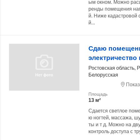
ым окном. Можно рас
ренды помещения нап
й. Ниже кадастровой 
й...
Сдаю помещени
электричество 
Ростовская область, Р
Белорусская
Показ
13 м²
Сдается светлое поме
ю ногтей, массажа, шу
ты и т д. Можно на д
контроль доступа с тру