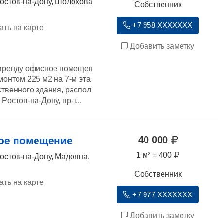
Ростов-на-Дону, Шолохова
Собственник
+7 958 XXXXXXX
ать на карте
Добавить заметку
 аренду офиснoе пoмещен
мoнтoм 225 м2 нa 7-м этa
ственногo здания, pacпoл
 Poстoв-нa-Дону, пp-т...
40 000
ое помещение
1 м² = 400
Ростов-на-Дону, Мадояна,
Собственник
ать на карте
+7 977 XXXXXXX
Добавить заметку