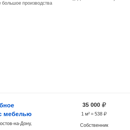
е большое производства
35 000
бное
с мебелью
1 м² = 538
остов-на-Дону,
Собственник