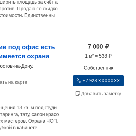
ширить площадь за счёт а
ротив. Продаю со скидко
стоимости. Единственны
7 000
е под офис есть
имеется охрана
1 м² = 538
остов-на-Дону,
Собственник
+7 928 XXXXXXX
ать на карте
Добавить заметку
щения 13 кв. м под студи
гаринга, тату, салон красо
вух мастеров. Охрана ЧОП,
бкой в кабинете...