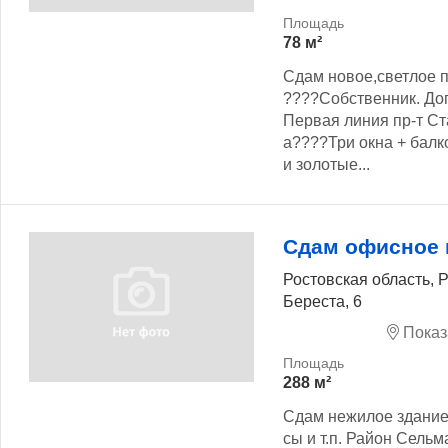
78 м²
Сдам новое,светлое 
????Собственник. До
Первая линия пр-т Ст
а????Три окна + балк
и золотые...
Сдам офисное
Ростовская область, 
Береста, 6
Показ
288 м²
Сдам нежилое здание 
сы и т.п. Район Сел