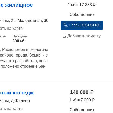
ое жилищное
1 м² = 17 333
Собственник
ивны, 2-я Молодёжная, 30
+7 958 XXXXXXX
ать на карте
Добавить заметку
300 м²
. Расположен в экологиче
 районе города. Земля и с
часток разработан, поса
сположено строение бан
140 000
ный коттедж
1 м² = 7 000
Ливны, Д Жилево
ать на карте
Собственник