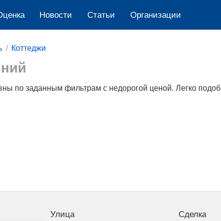
Оценка
Новости
Cтатьи
Организации
ь
Коттеджи
ений
ны по заданным фильтрам c недорогой ценой. Легко подоб
Улица
Сделка