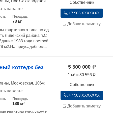
ивны, Пос Сахзаводской
Собственник
ать на карте
+7 906 XXXXXXX
78 м²
Добавить заметку
м квартирного типа по ад
ть Ливенский района п.С
.Здание 1983 года построй
8 м2.На приусадебном...
5 500 000
ный коттедж без
1 м² = 30 556
ивны, Московская, 106ж
Собственник
ать на карте
+7 903 XXXXXXX
180 м²
Добавить заметку
ю квартиру (таунхаус) п