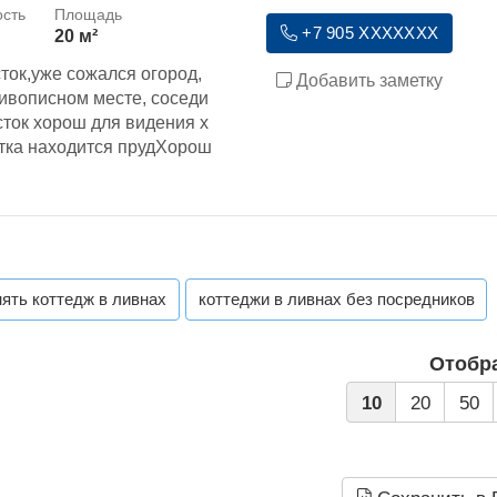
+7 905 XXXXXXX
20 м²
ток,уже сожался огород,
Добавить заметку
ивописном месте, соседи
сток хорош для видения х
стка находится прудХорош
нять коттедж в ливнах
коттеджи в ливнах без посредников
Отобр
10
20
50