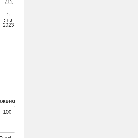
5
янв
2023
ажено
100