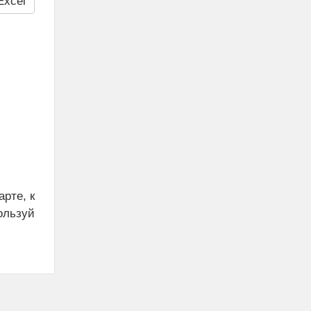
Excel
рте, к
ользуй