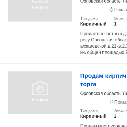
Орловская область, Л
Показ
Кирпичный
1
Продаётся частный до
ресу Орловская облас
ахзаводской,д.21кв.2
ки, общей площадью 7
Продам кирпич
торга
Орловская область, Л
Показ
Кирпичный
3
Продам многоуровневу