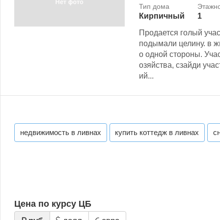
Кирпичный
1
Продается голый учас
подымали целину. в ж
о одной стороны. Уча
озяйства, сзайди уча
ий...
недвижимость в ливнах
купить коттедж в ливнах
с
Цена по курсу ЦБ