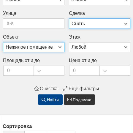
Ули­ца
Сдел­ка
Объ­ект
Этаж
Пло­щадь от и до
Це­на от и до
Очистка
Еще фильтры
Найти
Подписка
Сортировка