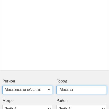
Ре­ги­он
Го­род
Мет­ро
Рай­он
Любой
Любой