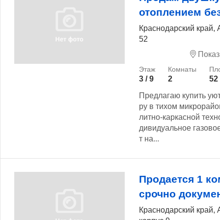
отоплением бе
Краснодарский край, 
52
Показ
3 / 9
2
52
Предлагаю купить уют
ру в тихом микрорайо
литно-каркасной техн
дивидуальное газово
т на...
Продается 1 ко
срочно докуме
Краснодарский край, 