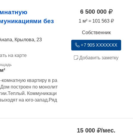
6 500 000
омнатную
ммуникациями без
1 м² = 101 563
Собственник
Анапа, Крылова, 23
+7 905 XXXXXXX
ать на карте
Добавить заметку
 м²
-комнатную квартиру в ра
 Дом построен по монолит
огии.Теплый. Коммуникаци
выходят на юго-запад.Ряд
15 000
/мес.