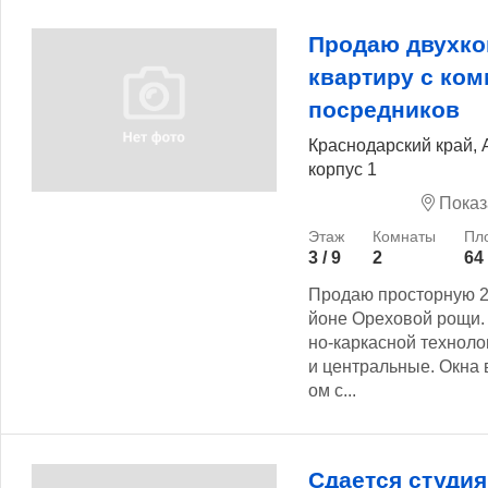
Продаю двухк
квартиру с ко
посредников
Краснодарский край, 
корпус 1
Показ
3 / 9
2
64
Продаю просторную 2
йоне Ореховой рощи.
но-каркасной технол
и центральные. Окна 
ом с...
Сдается студия