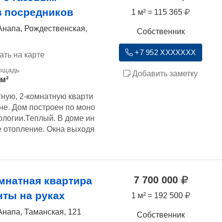
з посредников
1 м² = 115 365
Анапа, Рождественская,
Собственник
+7 952 XXXXXXX
ать на карте
Добавить заметку
 м²
ную, 2-комнатную кварти
не. Дом построен по моно
ологии.Теплый. В доме ин
е отопление. Окна выходя
7 700 000
мнатная квартира
нты на руках
1 м² = 192 500
Анапа, Таманская, 121
Собственник