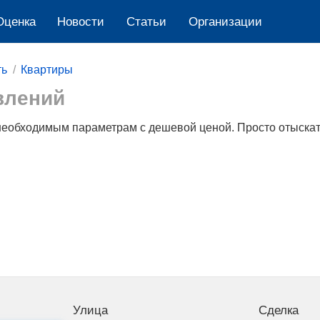
Оценка
Новости
Cтатьи
Организации
ть
Квартиры
влений
необходимым параметрам c дешевой ценой. Просто отыскат
Улица
Сделка