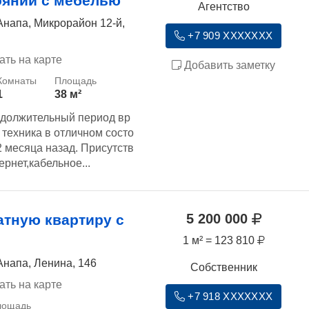
оянии с мебелью
Агентство
Анапа, Микрорайон 12-й,
+7 909 XXXXXXX
ать на карте
Добавить заметку
1
38 м²
одолжительный период вр
 техника в отличном состо
2 месяца назад. Присутств
рнет,кабельное...
5 200 000
атную квартиру с
1 м² = 123 810
Анапа, Ленина, 146
Собственник
ать на карте
+7 918 XXXXXXX