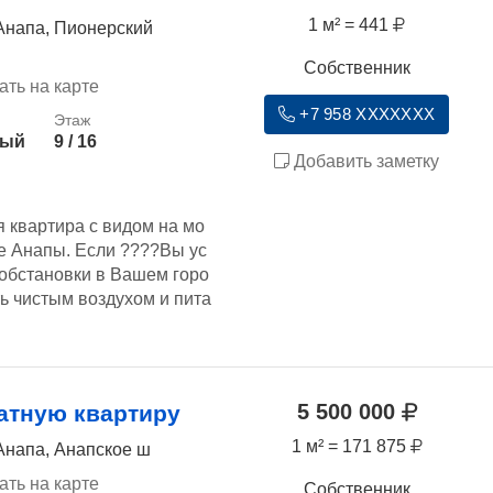
1 м² = 441
Анапа, Пионерский
Собственник
ать на карте
+7 958 XXXXXXX
ный
9 / 16
Добавить заметку
 квартира с видом на мо
е Анапы. Если ????Вы ус
 обстановки в Вашем горо
ь чистым воздухом и пита
5 500 000
атную квартиру
1 м² = 171 875
Анапа, Анапское ш
ать на карте
Собственник