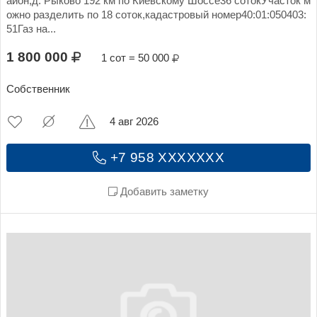
айон,д. Рыково 192 км по Киевскому Шоссе36 сотокУчасток м
ожно разделить по 18 соток,кадастровый номер40:01:050403:
51Газ на...
1 800 000
1 сот = 50 000
Собственник
4 авг 2026
+7 958 XXXXXXX
Добавить заметку