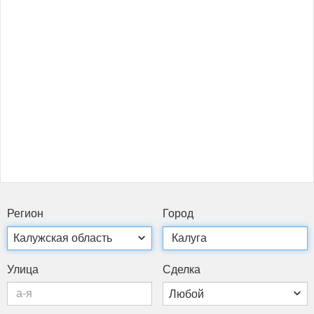
Ре­ги­он
Го­род
Ули­ца
Сдел­ка