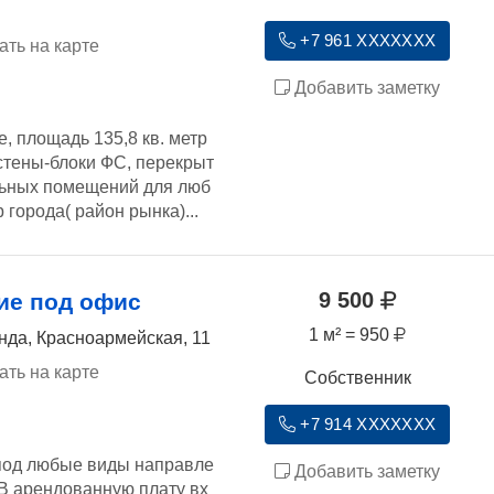
+7 961 XXXXXXX
ать на карте
Добавить заметку
 площадь 135,8 кв. метр
 стены-блоки ФС, перекрыт
ельных помещений для люб
 города( район рынка)...
9 500
ие под офис
1 м² = 950
нда, Красноармейская, 11
ать на карте
Собственник
+7 914 XXXXXXX
под любые виды направле
Добавить заметку
В арендованную плату вх