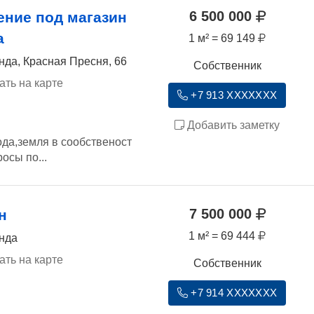
6 500 000
ние под магазин
а
1 м² = 69 149
нда, Красная Пресня, 66
Собственник
ать на карте
+7 913 XXXXXXX
Добавить заметку
ода,земля в сообственост
осы по...
7 500 000
н
1 м² = 69 444
ында
ать на карте
Собственник
+7 914 XXXXXXX