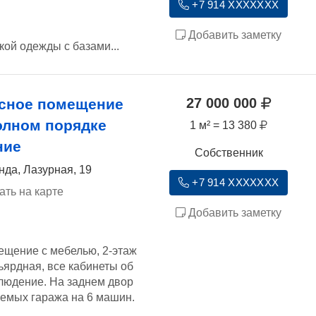
+7 914 XXXXXXX
Добавить заметку
ой одежды с базами...
27 000 000
сное помещение
олном порядке
1 м² = 13 380
ние
Собственник
нда, Лазурная, 19
+7 914 XXXXXXX
ать на карте
Добавить заметку
щение с мебелью, 2-этаж
льярдная, все кабинеты об
людение. На заднем двор
аемых гаража на 6 машин.