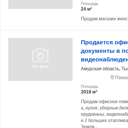
24 м²
Продам магазин женск
Продается офи
документы в п
видеонаблюде
Амурская область, Ты
Показ
2018 м²
Продам офисное поме
а, кухня, уборные,би
орудованы, видеонаб
е 2 больших отаплив
Земля...