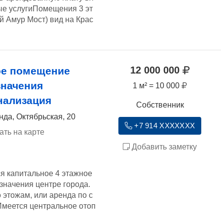
ые услугиПомещения 3 эт
 Амур Мост) вид на Крас
12 000 000
ое помещение
значения
1 м² = 10 000
нализация
Собственник
нда, Октябрьская, 20
+7 914 XXXXXXX
ать на карте
Добавить заметку
я капитальное 4 этажное
значения центре города.
этожам, или аренда по с
меется центральное отоп