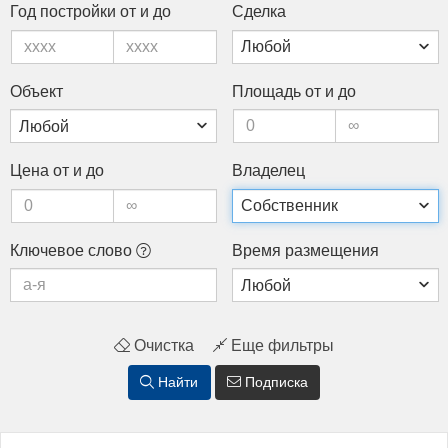
Год пос­трой­ки от и до
Сдел­ка
Объ­ект
Пло­щадь от и до
Це­на от и до
Вла­делец
Клю­чевое сло­во
Вре­мя раз­ме­щения
Очистка
Еще фильтры
Найти
Подписка