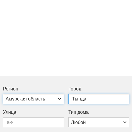
Ре­ги­он
Го­род
Ули­ца
Тип до­ма