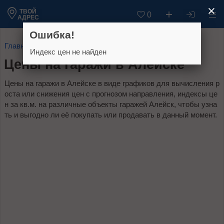
ТВОЙ
0
АДРЕС
Ошибка!
Главная
Алтайский край
Алейск
Цены
Гаражи
Индекс цен не найден
Цены на гаражи в Алейске
Цены на гаражи в Алейске в виде графиков для вычисления р
оста или снижения цен с прогнозом направления, индексы це
н за кв.м. на различные объекты гаражей Алейск, чтобы узна
ть и выгодно ли её покупать или продавать в данный момент.