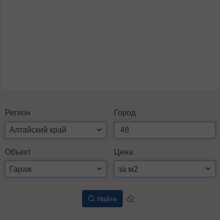
Ре­ги­он
Го­род
Объ­ект
Це­на
Найти