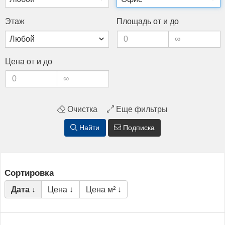
Этаж
Пло­щадь от и до
Це­на от и до
Очистка
Еще фильтры
Найти
Подписка
Сортировка
Дата ↓
Цена ↓
Цена м² ↓