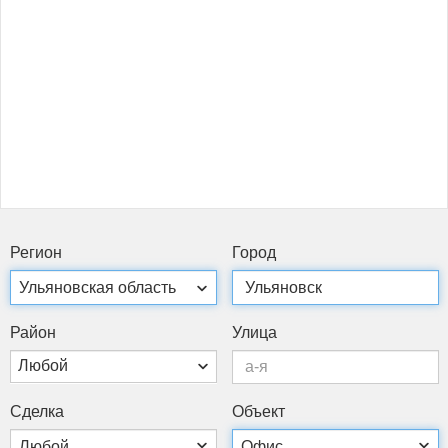
Ре­ги­он
Го­род
Рай­он
Ули­ца
Любой
Сдел­ка
Объ­ект