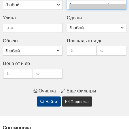
Любой
Авиастроительный
Ули­ца
Сдел­ка
Объ­ект
Пло­щадь от и до
Це­на от и до
Очистка
Еще фильтры
Найти
Подписка
Сортировка