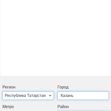
Ре­ги­он
Го­род
Мет­ро
Рай­он