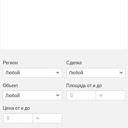
Ре­ги­он
Сдел­ка
Объ­ект
Пло­щадь от и до
Це­на от и до