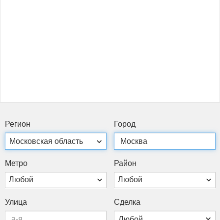
Ре­ги­он
Го­род
Мет­ро
Рай­он
Любой
Любой
Ули­ца
Сдел­ка