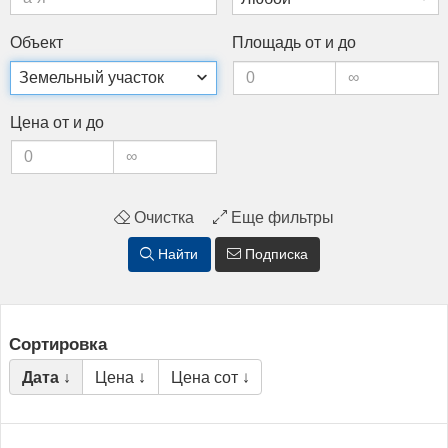
Объ­ект
Пло­щадь от и до
Це­на от и до
Очистка
Еще фильтры
Найти
Подписка
Сортировка
Дата ↓
Цена ↓
Цена сот ↓