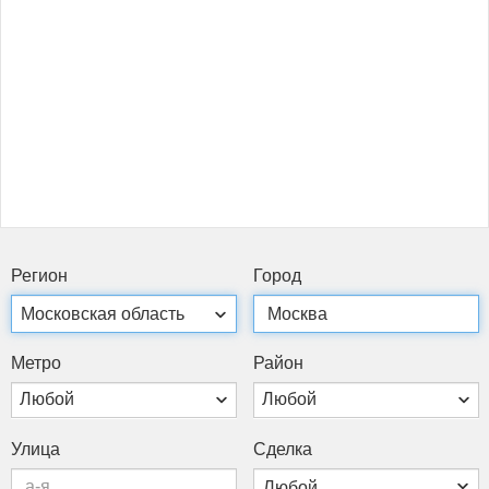
Ре­ги­он
Го­род
Мет­ро
Рай­он
Любой
Любой
Ули­ца
Сдел­ка