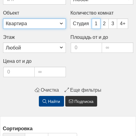
Объ­ект
Ко­личес­тво ком­нат
Студия
1
2
3
4+
Этаж
Пло­щадь от и до
Це­на от и до
Очистка
Еще фильтры
Найти
Подписка
Сортировка