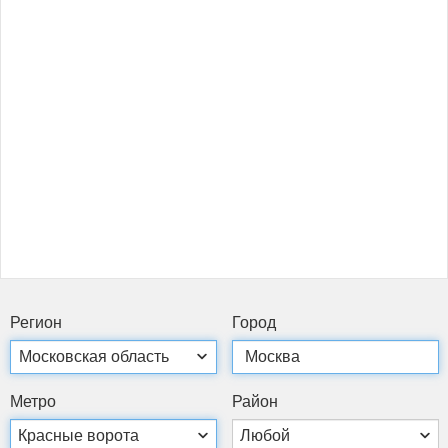
Ре­ги­он
Го­род
Мет­ро
Рай­он
Красные ворота
Любой