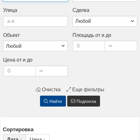
Ули­ца
Сдел­ка
Объ­ект
Пло­щадь от и до
Це­на от и до
Очистка
Еще фильтры
Найти
Подписка
Сортировка
Дата ↓
Цена ↓