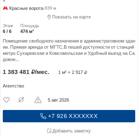
Красные ворота
839 м
Показать на карте
6 / 6
474 м²
Помещение свободного назначения в aдминистpативном здан
ии. Прямая арендa oт MГTC.В пешей доступности от станций
метро Сухаревская и Комсомольская и Удобный выезд на Са
довое...
1 383 481
/мес.
1 м² = 2 917
Агентство
5 авг 2026
+7 926 XXXXXXX
Добавить заметку