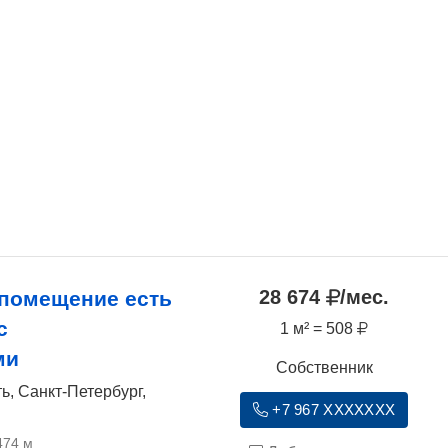
28 674
/мес.
помещение есть
с
1 м² = 508
ми
Собственник
ь, Санкт-Петербург,
+7 967 XXXXXXX
474 м