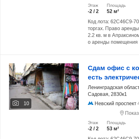
-2 / 2
52 м²
Код лота: 62C46C9-70
торгах. Право аренд
2.2 кв. м в Апраксино
о аренды помещения с
Сдам офис с к
есть электриче
Ленинградская област
Садовая, 2830к1
Невский проспект
10
Показ
-2 / 2
53 м²
Код лота: 62C46C9-70