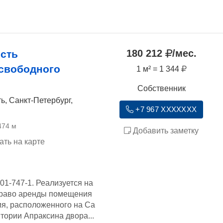
180 212
/мес.
есть
 свободного
1 м² = 1 344
Собственник
ь, Санкт-Петербург,
+7 967 XXXXXXX
474 м
Добавить заметку
ать на карте
01-747-1. Реализуется на
 право аренды помещения
ия, расположенного на Са
итории Апраксина двора...