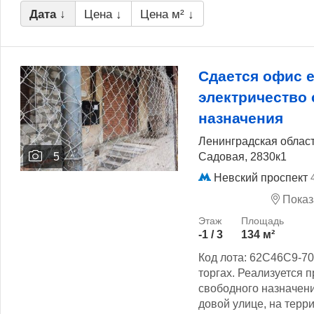
Дата ↓
Цена ↓
Цена м² ↓
Сдается офис 
электричество
назначения
Ленинградская област
Садовая, 2830к1
5
Невский проспект
Показ
-1 / 3
134 м²
Код лота: 62C46C9-70
торгах. Реализуется
свободного назначен
довой улице, на терр