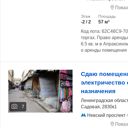
Показ
-2 / 2
57 м²
Код лота: 62C46C9-70
торгах. Право аренд
6.5 кв. м в Апраксино
о аренды помещения с
Сдаю помещени
электричество
назначения
Ленинградская област
Садовая, 2830к1
7
Невский проспект
Показ