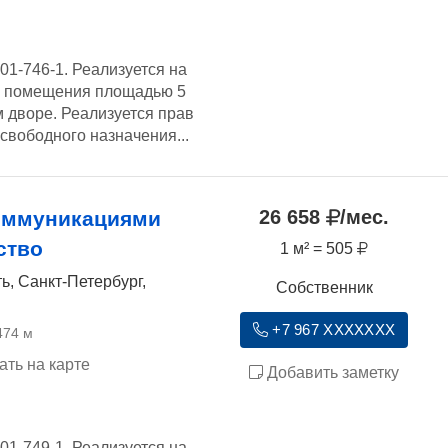
01-746-1. Реализуется на
ы помещения площадью 5
м дворе. Реализуется прав
вободного назначения...
26 658
/мес.
оммуникациями
ство
1 м² = 505
ь, Санкт-Петербург,
Собственник
+7 967 XXXXXXX
474 м
ать на карте
Добавить заметку
01-749-1. Реализуется на