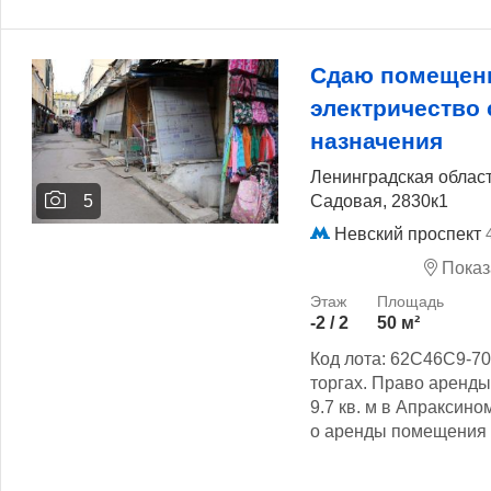
Сдаю помещени
электричество
назначения
Ленинградская област
Садовая, 2830к1
5
Невский проспект
Показ
-2 / 2
50 м²
Код лота: 62C46C9-70
торгах. Право аренд
9.7 кв. м в Апраксино
о аренды помещения с