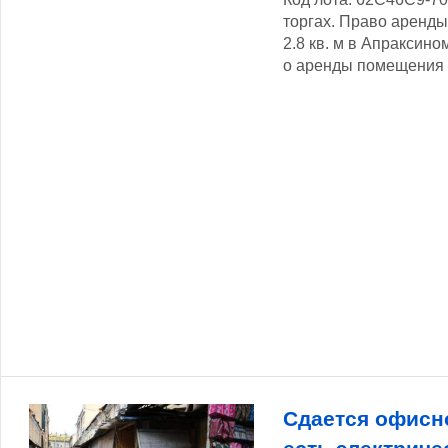
торгах. Право аренд
2.8 кв. м в Апраксино
о аренды помещения с
Сдается офисн