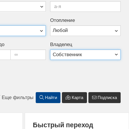
Ото­пле­ние
до
Владелец
Еще фильтры
Найти
Карта
Подписка
Быстрый переход