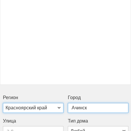
Ре­ги­он
Го­род
Ули­ца
Тип до­ма