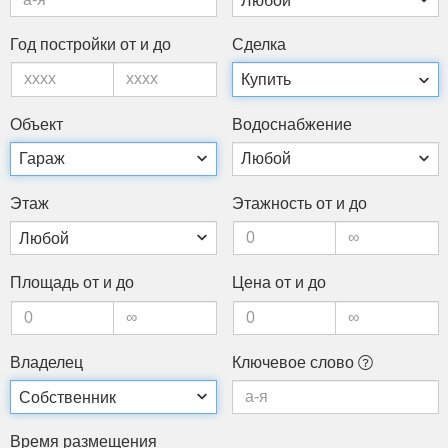
Год пос­трой­ки от и до
Сдел­ка
Объ­ект
Во­дос­набже­ние
Этаж
Этаж­ность от и до
Пло­щадь от и до
Це­на от и до
Вла­делец
Клю­чевое сло­во
Вре­мя раз­ме­щения