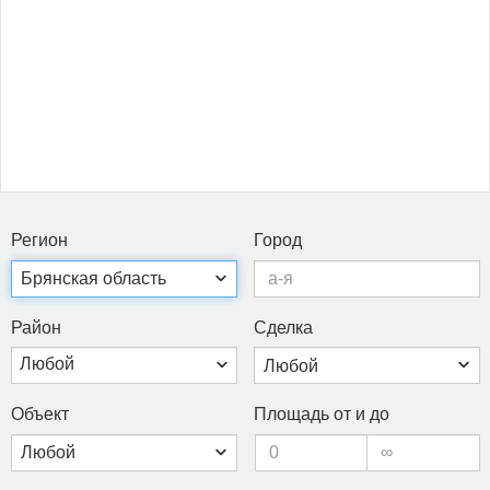
Ре­ги­он
Го­род
Рай­он
Сдел­ка
Любой
Объ­ект
Пло­щадь от и до