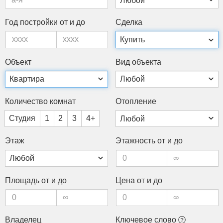
Год пос­трой­ки от и до
Сдел­ка
Объ­ект
Вид объ­ек­та
Ко­личес­тво ком­нат
Ото­пле­ние
Студия
1
2
3
4+
Этаж
Этаж­ность от и до
Пло­щадь от и до
Це­на от и до
Вла­делец
Клю­чевое сло­во