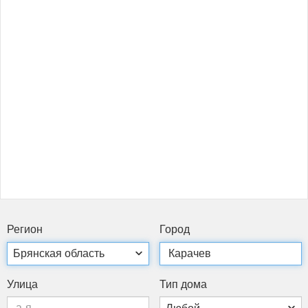
Ре­ги­он
Го­род
Ули­ца
Тип до­ма