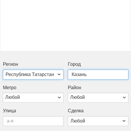
Ре­ги­он
Го­род
Мет­ро
Рай­он
Любой
Любой
Ули­ца
Сдел­ка