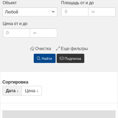
Объ­ект
Пло­щадь от и до
Це­на от и до
Очистка
Еще фильтры
Найти
Подписка
Сортировка
Дата ↓
Цена ↓