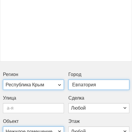
Ре­ги­он
Го­род
Ули­ца
Сдел­ка
Объ­ект
Этаж