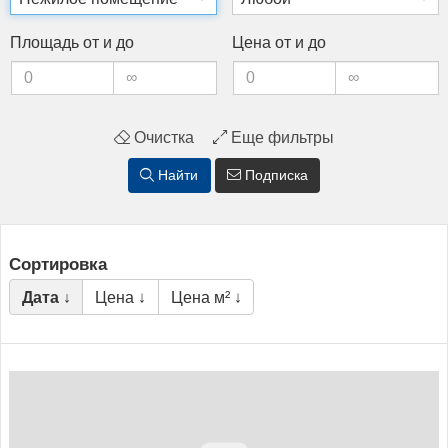
Пло­щадь от и до
Це­на от и до
Очистка
Еще фильтры
Найти
Подписка
Сортировка
Дата ↓
Цена ↓
Цена м² ↓