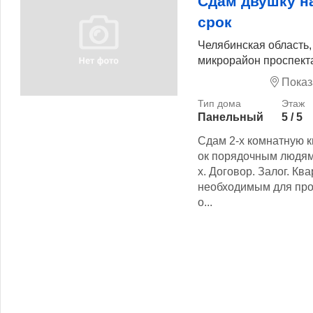
Сдам двушку н
срок
Челябинская область, 
микрорайон проспекта
Показ
Панельный
5 / 5
Сдам 2-х комнатную к
ок порядочным людя
х. Договор. Залог. К
необходимым для про
о...