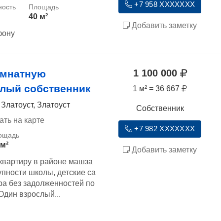
+7 958 XXXXXXX
40 м²
Добавить заметку
фону
1 100 000
омнатную
слый собственник
1 м² = 36 667
 Златоуст, Златоуст
Собственник
ать на карте
+7 982 XXXXXXX
 м²
Добавить заметку
квартиру в районе машза
упности школы, детские са
ра без задолженностей по
дин взрослый...