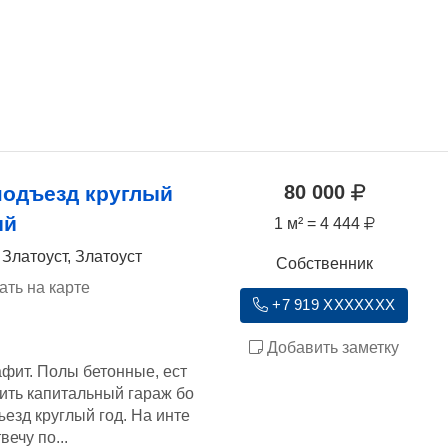
80 000
подъезд круглый
ый
1 м² = 4 444
 Златоуст, Златоуст
Собственник
ать на карте
+7 919 XXXXXXX
Добавить заметку
афит. Полы бетонные, ест
ить капитальный гараж бо
езд круглый год. На инте
ечу по...