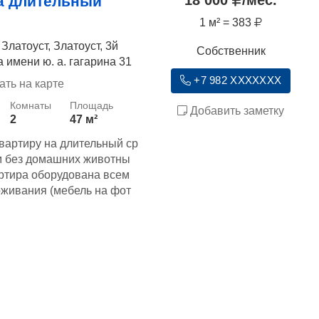
18 000
/мес.
а длительный
1 м² = 383
Златоуст, Златоуст, 3й
Собственник
 имени ю. а. гагарина 31
+7 982 XXXXXXX
ать на карте
Добавить заметку
2
47 м²
вартиру на длительный ср
м без домашних животны
вартира оборудована всем
живания (мебель на фот