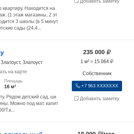
Добавить заметку
 квартиру. Находится на
аж. (1 этаж магазины, 2 эт
дится 3 школы (в 5 минут
етские сады (24,4...
235 000
ту
1 м² = 15 064
 Златоуст, Златоуст
ать на карте
Собственник
+7 963 XXXXXXX
16 м²
у. Рядом детский сад, шк
Добавить заметку
ины. Можно под мат. капит
!Т.к...