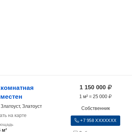
1 150 000
хкомнатная
уместен
1 м² = 25 000
 Златоуст, Златоуст
Собственник
ать на карте
+7 958 XXXXXXX
 м²