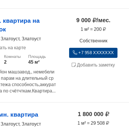
9 000
/мес.
. квартира на
ок
1 м² = 200
 Златоуст, Златоуст
Собственник
ать на карте
+7 958 XXXXXXX
2
45 м²
Добавить заметку
йон машзавод., немебели
парам на длительный ср
атежа способность,аккурат
а по счётчткам.Квартира...
1 800 000
мн. квартира
1 м² = 29 508
 Златоуст, Златоуст