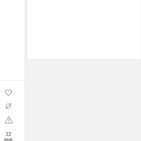
22
янв