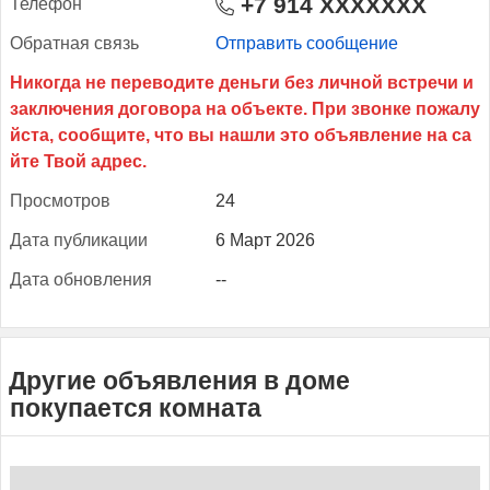
+7 914 XXXXXXX
Те­лефон
Об­ратная связь
Отправить сообщение
Прос­мотров
24
Да­та пуб­ли­кации
6 Март 2026
Да­та об­новле­ния
--
Другие объявления в доме
покупается комната