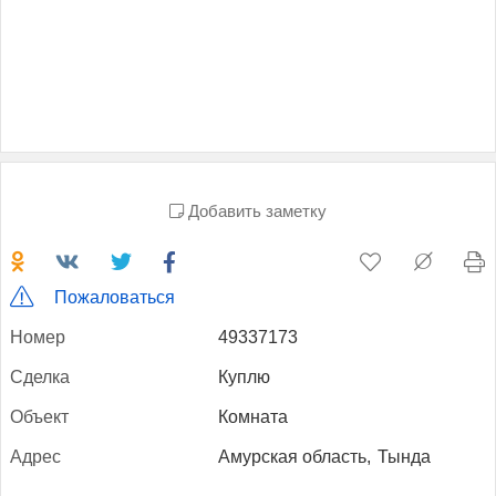
Добавить заметку
Пожаловаться
Но­мер
49337173
Сдел­ка
Куплю
Объ­ект
Комната
Ад­рес
Амурская область,
Тында