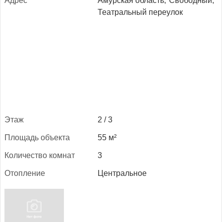
Ад­рес
Амурская область,
Свободный,
Театральный переулок
Этаж
2 / 3
Пло­щадь объ­ек­та
55 м²
Ко­личес­тво ком­нат
3
Отоп­ле­ние
Центральное