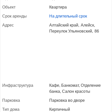
Объ­ект
Квартира
Срок арен­ды
На длительный срок
Ад­рес
Алтайский край,
Алейск,
Переулок Ульяновский,
86
Ин­фраструк­ту­ра
Кафе, Банкомат, Отделение
банка, Салон красоты
Пар­ковка
Парковка во дворе
Тип до­ма
Кирпичный