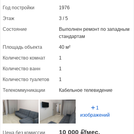
Год пос­трой­ки
1976
Этаж
3 / 5
Сос­то­яние
Выполнен ремонт по западным
стандартам
Пло­щадь объ­ек­та
40 м²
Ко­личес­тво ком­нат
1
Ко­личес­тво ванн
1
Ко­личес­тво ту­але­тов
1
Те­леком­му­ника­ции
Кабельное телевидение
1
изображений
10 000
/мес.
Це­на без ко­мис­сии